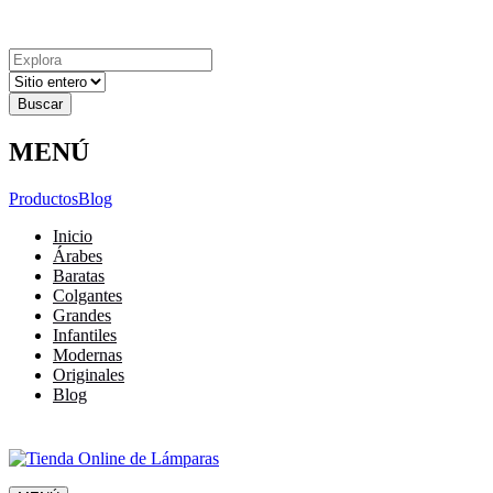
Explora
Cerrar
Menu
Cerrar
Resultados
para
MENÚ
Productos
Blog
Inicio
Árabes
Baratas
Colgantes
Grandes
Infantiles
Modernas
Originales
Blog