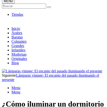
MENÚ
Tienda Online de Lámparas
Buscar
TOP en Ventas
Tiendas
Inicio
Árabes
Baratas
Colgantes
Grandes
Infantiles
Modernas
Originales
Blog
Siguiente
Lámparas vintage: El encanto del pasado iluminando el
presente
Menu
Menu
¿Cómo iluminar un dormitorio