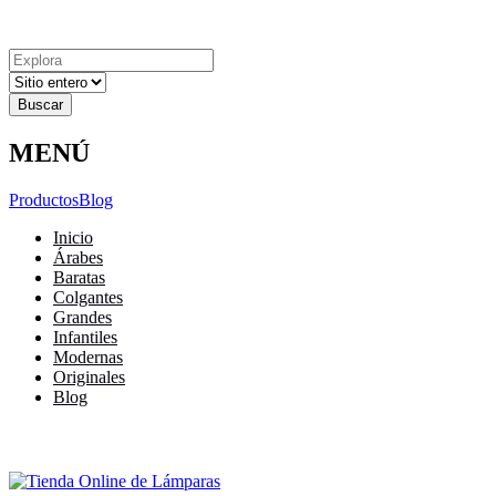
Explora
Cerrar
Menu
Cerrar
Resultados
para
MENÚ
Productos
Blog
Inicio
Árabes
Baratas
Colgantes
Grandes
Infantiles
Modernas
Originales
Blog