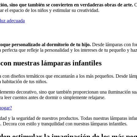
ción, sino que también se convierten en verdaderas obras de arte.
C
r el espacio de los niños y estimular su creatividad.
 luz adecuada
oque personalizado al dormitorio de tu hijo.
Desde lámparas con form
perfecta que refleje la personalidad y los intereses de tu pequeño y haz
 con nuestras lámparas infantiles
ta con diseños temáticos que encantarán a los más pequeños. Desde lám
a habitación de tus niños.
elemento decorativo, sino que también proporcionan una iluminación su
ra leer cuentos antes de dormir o simplemente relajarse.
 hogar?
ad y la seguridad de nuestros productos. Todas nuestras lámparas infant
s. Decora con estilo y tranquilidad con nuestras lámparas infantiles.
den estimular la imaginación de los más pe