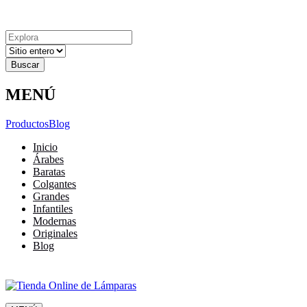
Explora
Cerrar
Menu
Cerrar
Resultados
para
MENÚ
Productos
Blog
Inicio
Árabes
Baratas
Colgantes
Grandes
Infantiles
Modernas
Originales
Blog