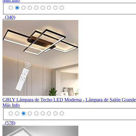
(340)
GBLY Lámpara de Techo LED Moderna - Lámpara de Salón Grande N
Más Info
(578)