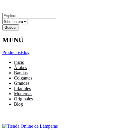
Explora
Cerrar
Menu
Cerrar
Resultados
para
MENÚ
Productos
Blog
Inicio
Árabes
Baratas
Colgantes
Grandes
Infantiles
Modernas
Originales
Blog