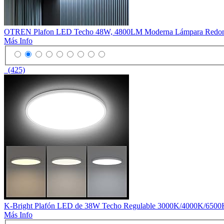
OTREN Plafon LED Techo 48W, 4800LM Moderna Lámpara Redonda P
Más Info
(425)
K-Bright Plafón LED de 38W Techo Regulable 3000K/4000K/6500K 
Más Info