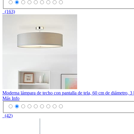
(163)
Moderna lámpara de techo con pantalla de tela, 60 cm de diámetro, 3 
Más Info
(42)