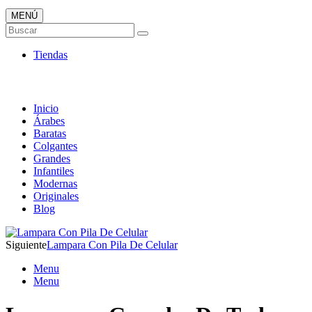
MENÚ
Tienda Online de Lámparas
Buscar
TOP en Ventas
Tiendas
Inicio
Árabes
Baratas
Colgantes
Grandes
Infantiles
Modernas
Originales
Blog
Siguiente
Lampara Con Pila De Celular
Menu
Menu