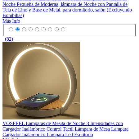
Noche Pequeña de Moderna, lámpara de Noche con Pantalla de
Tela de Lino y Base de Metal, para dormitorio, salón (Excluyendo
Bombillas)
Más Info
(82)
VOSFEEL Lamparas de Mesita de Noche 3 Intensidades con
Cargador Inalámbrico Control Tactil Lámpara de Mesa Lampara
Cargador Inalambrico Lampara Led Escritorio