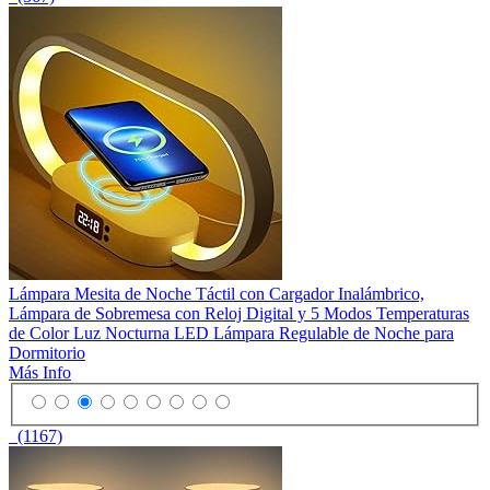
Lámpara Mesita de Noche Táctil con Cargador Inalámbrico,
Lámpara de Sobremesa con Reloj Digital y 5 Modos Temperaturas
de Color Luz Nocturna LED Lámpara Regulable de Noche para
Dormitorio
Más Info
(1167)