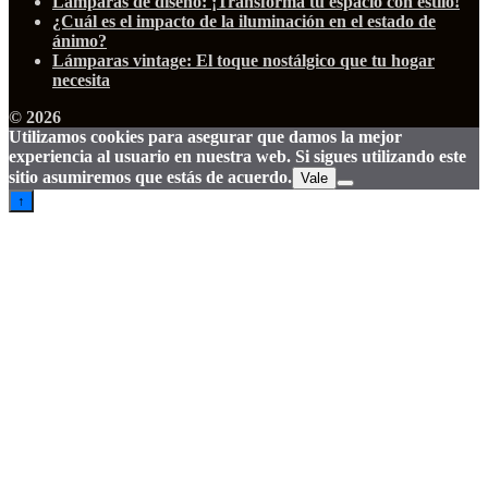
Lámparas de diseño: ¡Transforma tu espacio con estilo!
¿Cuál es el impacto de la iluminación en el estado de
ánimo?
Lámparas vintage: El toque nostálgico que tu hogar
necesita
© 2026
Utilizamos cookies para asegurar que damos la mejor
experiencia al usuario en nuestra web. Si sigues utilizando este
sitio asumiremos que estás de acuerdo.
Vale
↑