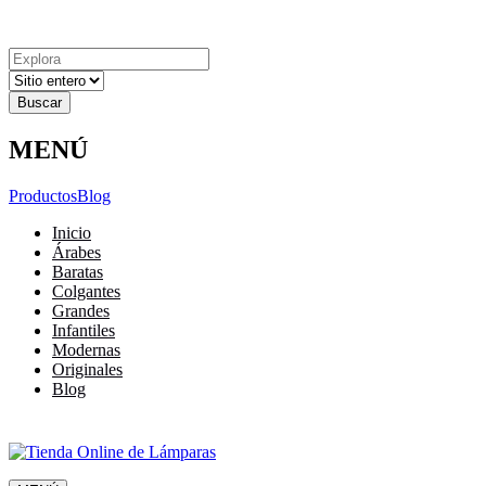
Explora
Cerrar
Menu
Cerrar
Resultados
para
MENÚ
Productos
Blog
Inicio
Árabes
Baratas
Colgantes
Grandes
Infantiles
Modernas
Originales
Blog