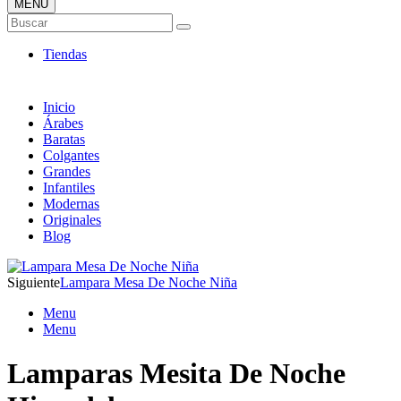
MENÚ
Tienda Online de Lámparas
Buscar
TOP en Ventas
Tiendas
Inicio
Árabes
Baratas
Colgantes
Grandes
Infantiles
Modernas
Originales
Blog
Siguiente
Lampara Mesa De Noche Niña
Menu
Menu
Lamparas Mesita De Noche