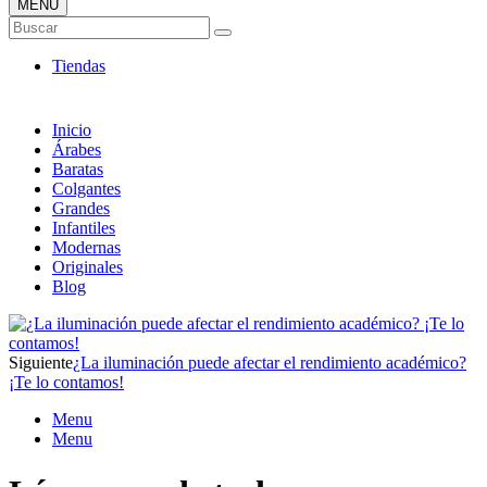
MENÚ
Tienda Online de Lámparas
Buscar
TOP en Ventas
Tiendas
Inicio
Árabes
Baratas
Colgantes
Grandes
Infantiles
Modernas
Originales
Blog
Siguiente
¿La iluminación puede afectar el rendimiento académico?
¡Te lo contamos!
Menu
Menu