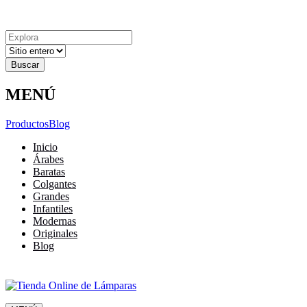
Explora
Cerrar
Menu
Cerrar
Resultados
para
MENÚ
Productos
Blog
Inicio
Árabes
Baratas
Colgantes
Grandes
Infantiles
Modernas
Originales
Blog