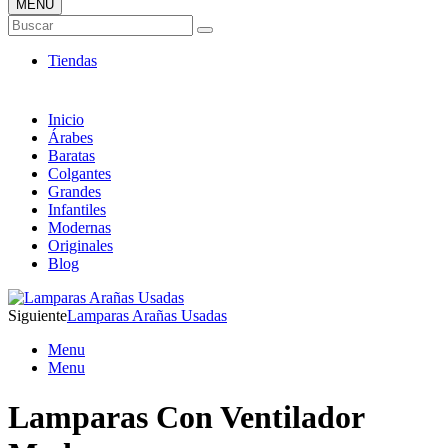
MENÚ
Tienda Online de Lámparas
Buscar
TOP en Ventas
Tiendas
Inicio
Árabes
Baratas
Colgantes
Grandes
Infantiles
Modernas
Originales
Blog
Siguiente
Lamparas Arañas Usadas
Menu
Menu
Lamparas Con Ventilador