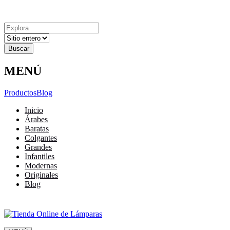
Explora
Cerrar
Menu
Cerrar
Resultados
para
MENÚ
Productos
Blog
Inicio
Árabes
Baratas
Colgantes
Grandes
Infantiles
Modernas
Originales
Blog