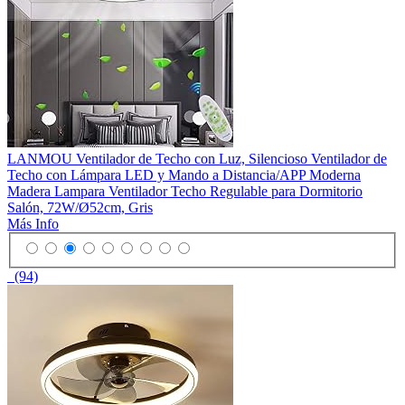
LANMOU Ventilador de Techo con Luz, Silencioso Ventilador de
Techo con Lámpara LED y Mando a Distancia/APP Moderna
Madera Lampara Ventilador Techo Regulable para Dormitorio
Salón, 72W/Ø52cm, Gris
Más Info
(94)