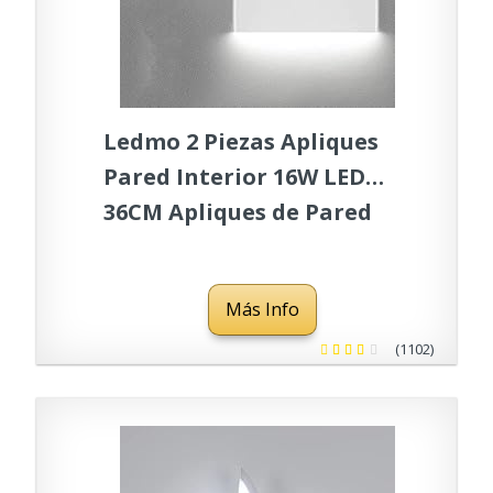
Ledmo 2 Piezas Apliques
Pared Interior 16W LED
36CM Apliques de Pared
Modernas Up Down 6000K
Blanco Frío Para Lámpara
Más Info
de Baño Sala de Estar
Dormitorio Escaleras
(1102)
Pasillo