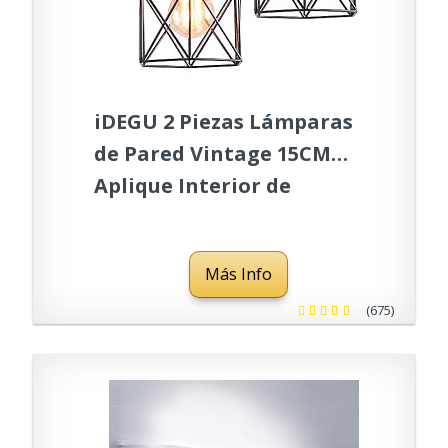
iDEGU 2 Piezas Lámparas
de Pared Vintage 15CM
Aplique Interior de
Madera Metal Industrial
Diseño de Jaula Luz
Más Info
Ajustable Retro
Iluminación E27 para
(675)
Dormitorio Pasillo Cocina
Café (Negro)