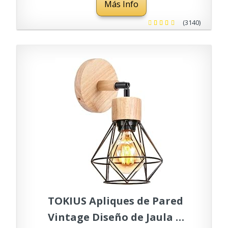
Más Info
portalámparas E27
(3140)
TOKIUS Apliques de Pared
Vintage Diseño de Jaula de