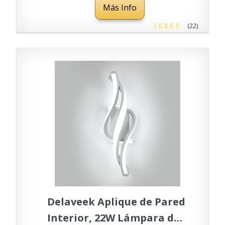
Más Info
Iluminación de Pared con
Tira para Salón,
(22)
Dormitorio, Pasillo,
Escalera, Blanco Frio 6500K
Delaveek Aplique de Pared
Interior, 22W Lámpara de