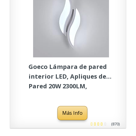
Goeco Lámpara de pared
interior LED, Apliques de
Pared 20W 2300LM,
Lámpara de pared acrílica
para interiores sala de
Más Info
estar, pasillo, escaleras,
Luz blanca fría 6500K
(870)