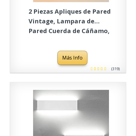
2 Piezas Apliques de Pared
Vintage, Lampara de
Pared Cuerda de Cáñamo,
E27 180° Ajustable
Lámpara de Pared para
Más Info
Pasillo Desván Dormitorio
Café Restaurante (No
(319)
Incluye Bombilla)