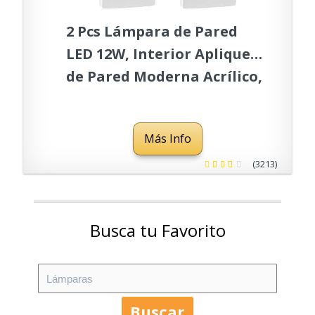
2 Pcs Lámpara de Pared
LED 12W, Interior Apliques
de Pared Moderna Acrílico,
Iluminación Interior para
Decoració para
Más Info
Dormitorio Salón y
habitación, Blanco Frío
(3213)
Busca tu Favorito
Buscar