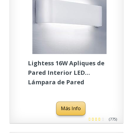
Lightess 16W Apliques de
Pared Interior LED
Lámpara de Pared
Moderna Blanco Luz de
Aluminio IP44 Perfecto
Más Info
para Salón Dormitorio
Sala Pasillo Escalera, 6000K
(775)
Blanco Frío