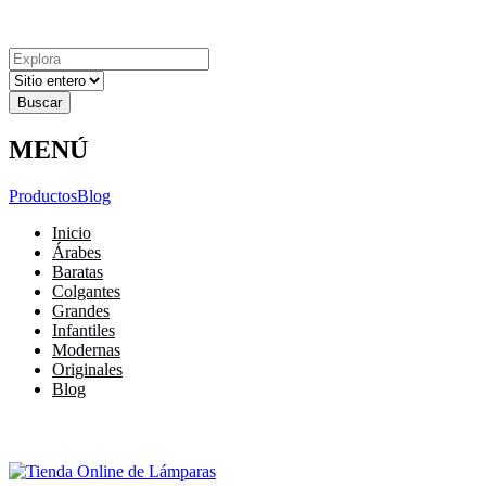
Explora
Cerrar
Menu
Cerrar
Resultados
para
MENÚ
Productos
Blog
Inicio
Árabes
Baratas
Colgantes
Grandes
Infantiles
Modernas
Originales
Blog