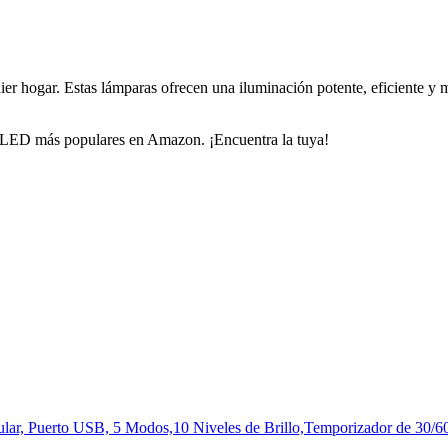
hogar. Estas lámparas ofrecen una iluminación potente, eficiente y mo
sa LED más populares en Amazon. ¡Encuentra la tuya!
lar, Puerto USB, 5 Modos,10 Niveles de Brillo,Temporizador de 30/6