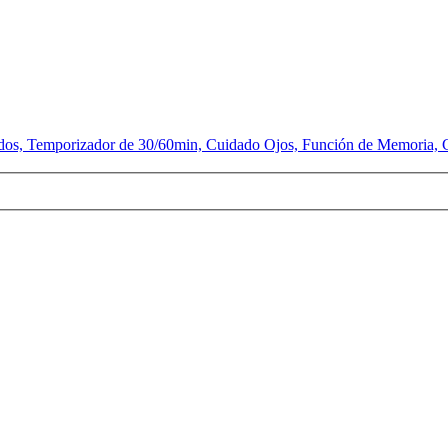
os, Temporizador de 30/60min, Cuidado Ojos, Función de Memoria, Cont