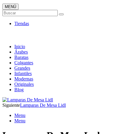
MENÚ
Tienda Online de Lámparas
Buscar
TOP en Ventas
Tiendas
Inicio
Árabes
Baratas
Colgantes
Grandes
Infantiles
Modernas
Originales
Blog
Siguiente
Lamparas De Mesa Lidl
Menu
Menu