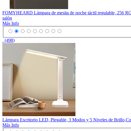
FOMYHEARD Lámpara de mesita de noche táctil regulable, 256 RGB 
salón
Más Info
(498)
Lámpara Escritorio LED, Plegable, 3 Modos y 5 Niveles de Brillo,C
Más Info