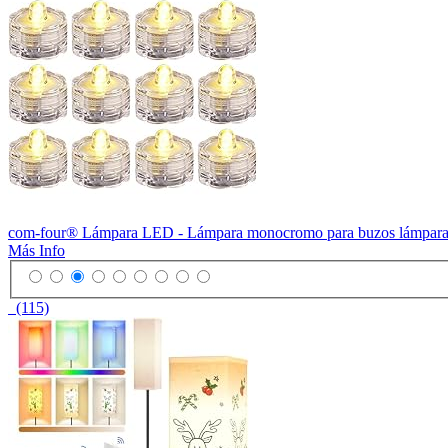
com-four® Lámpara LED - Lámpara monocromo para buzos lámpara de sa
Más Info
(115)