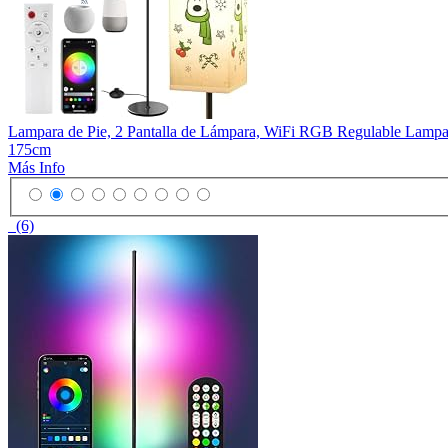
Lampara de Pie, 2 Pantalla de Lámpara, WiFi RGB Regulable Lampara
175cm
Más Info
(6)