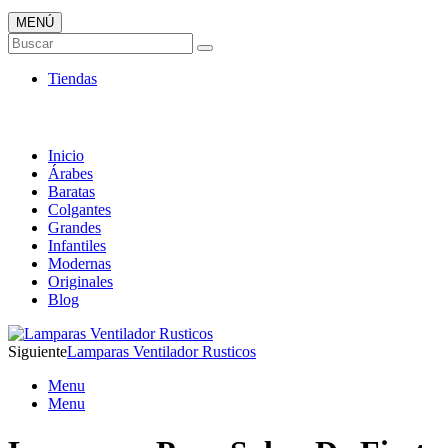
MENÚ
Tienda Online de Lámparas
Buscar
TOP en Ventas
Tiendas
Inicio
Árabes
Baratas
Colgantes
Grandes
Infantiles
Modernas
Originales
Blog
Siguiente
Lamparas Ventilador Rusticos
Menu
Menu