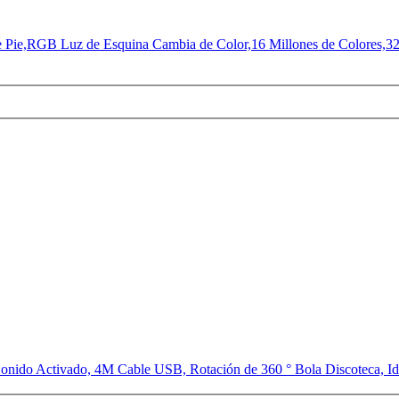
ie,RGB Luz de Esquina Cambia de Color,16 Millones de Colores,320 
ido Activado, 4M Cable USB, Rotación de 360 ° Bola Discoteca, Idea