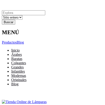
Explora
Cerrar
Menu
Cerrar
Resultados
para
MENÚ
Productos
Blog
Inicio
Árabes
Baratas
Colgantes
Grandes
Infantiles
Modernas
Originales
Blog