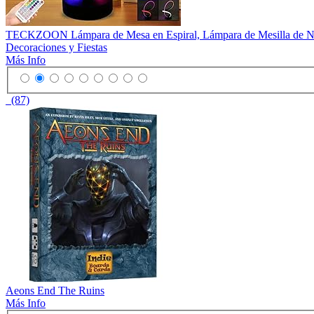
TECKZOON Lámpara de Mesa en Espiral, Lámpara de Mesilla de Noc
Decoraciones y Fiestas
Más Info
(87)
Aeons End The Ruins
Más Info