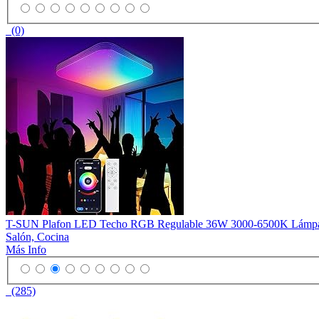
(0)
T-SUN Plafon LED Techo RGB Regulable 36W 3000-6500K Lámpara 
Salón, Cocina
Más Info
(285)