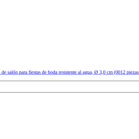
lón para fiestas de boda resistente al agua, Ø 3,0 cm (0012 piezas -