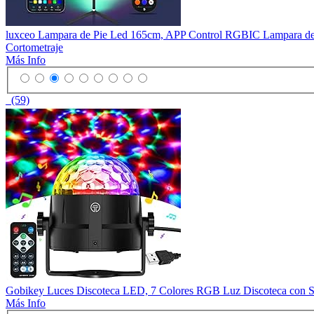
luxceo Lampara de Pie Led 165cm, APP Control RGBIC Lampara de P
Cortometraje
Más Info
(59)
Gobikey Luces Discoteca LED, 7 Colores RGB Luz Discoteca con Son
Más Info