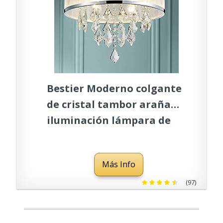
Bestier Moderno colgante
de cristal tambor araña
iluminación lámpara de
techo lámpara comedor
comedor baño dormitorio
Más Info
sala de estar 4 E14
bombillas requeridas
(97)