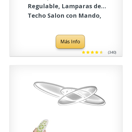
Regulable, Lamparas de
Techo Salon con Mando,
48W 5400LM 3000k-6500k
Dia71cm Modernas, para
Más Info
Dormitorio Comedor
(340)