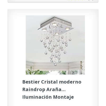
dormitorio baño
comedor(control remoto)
Bestier Cristal moderno
Raindrop Araña
Iluminación Montaje
empotrado Lámpara de