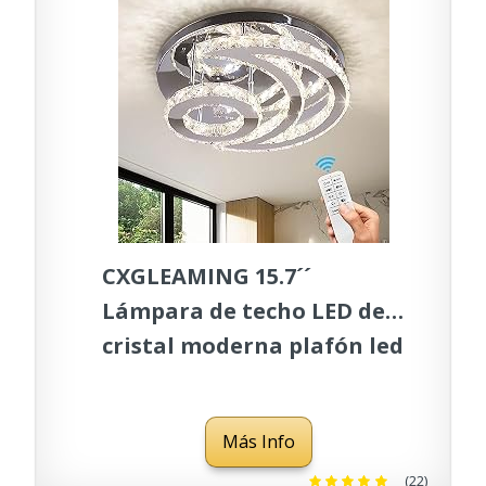
CXGLEAMING 15.7´´
Lámpara de techo LED de
cristal moderna plafón led
de techo empotrado
lampara de araña luna
Más Info
redonda regulable Luz de
techo para salon
(22)