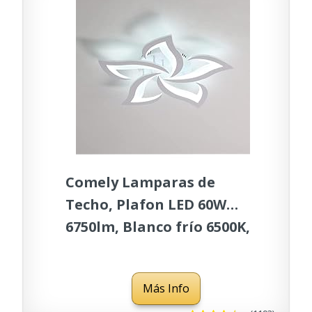
Comely Lamparas de
Techo, Plafon LED 60W
6750lm, Blanco frío 6500K,
Lampara de Techo
Modernas Para
Más Info
Dormitorio Salon