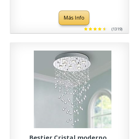
Mando a Distancia,
Lampara LED Techo
Más Info
Modernos para
Dormitorio Cocina Salon
(1319)
Baño Comedor Pasillo
Ø38.5CM
Bestier Cristal moderno