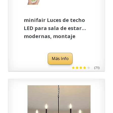
minifair Luces de techo
LED para sala de estar
modernas, montaje
empotrado en el techo
regulable con control
Más Info
remoto para dormitorio,
comedor, lámpara de
(71)
cocina, color blanco