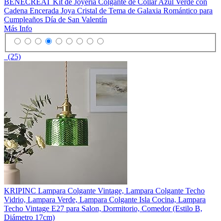
BENECREAT Kit de Joyería Colgante de Collar Azul Verde con
Cadena Encerada Joya Cristal de Tema de Galaxia Romántico para
Cumpleaños Día de San Valentín
Más Info
(25)
KRIPINC Lampara Colgante Vintage, Lampara Colgante Techo
Vidrio, Lampara Verde, Lampara Colgante Isla Cocina, Lampara
Techo Vintage E27 para Salon, Dormitorio, Comedor (Estilo B,
Diámetro 17cm)