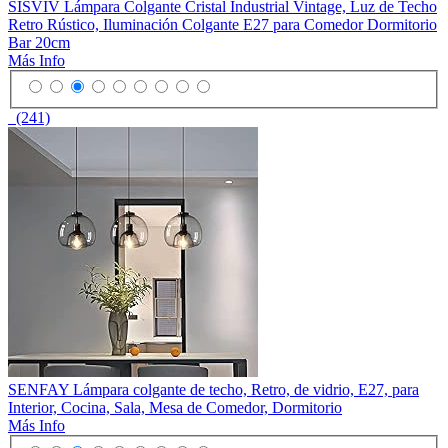
SISVIV Lámpara Colgante Cristal Industrial Vintage, Luz de Techo
Retro Rústico, Iluminación Colgante E27 para Comedor Dormitorio
Bar 20cm
Más Info
(241)
SENFAY Lámpara colgante de techo, Retro, de vidrio, E27, para
Interior, Cocina, Sala, Mesa de Comedor, Dormitorio
Más Info