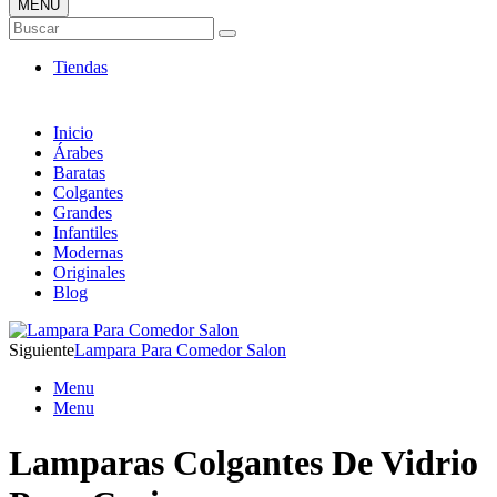
MENÚ
Tienda Online de Lámparas
Buscar
TOP en Ventas
Tiendas
Inicio
Árabes
Baratas
Colgantes
Grandes
Infantiles
Modernas
Originales
Blog
Siguiente
Lampara Para Comedor Salon
Menu
Menu
Lamparas Colgantes De Vidrio