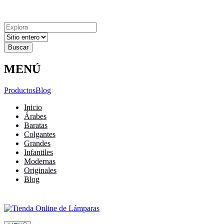
Explora
Cerrar
Menu
Cerrar
Resultados
para
MENÚ
Productos
Blog
Inicio
Árabes
Baratas
Colgantes
Grandes
Infantiles
Modernas
Originales
Blog