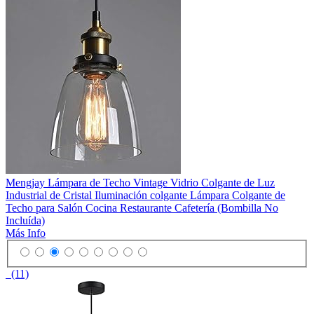
Mengjay Lámpara de Techo Vintage Vidrio Colgante de Luz
Industrial de Cristal Iluminación colgante Lámpara Colgante de
Techo para Salón Cocina Restaurante Cafetería (Bombilla No
Incluída)
Más Info
(11)