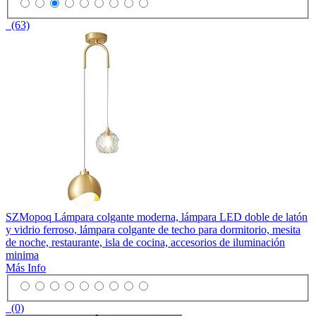
(63)
SZMopoq Lámpara colgante moderna, lámpara LED doble de latón
y vidrio ferroso, lámpara colgante de techo para dormitorio, mesita
de noche, restaurante, isla de cocina, accesorios de iluminación
minima
Más Info
(0)