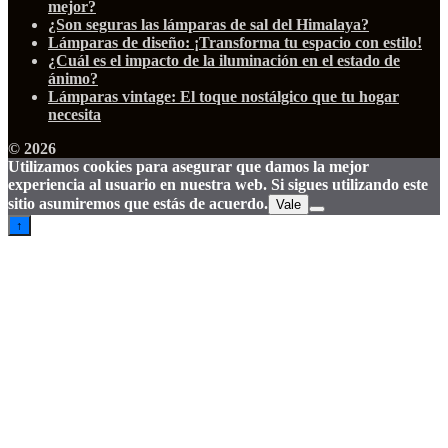
mejor?
¿Son seguras las lámparas de sal del Himalaya?
Lámparas de diseño: ¡Transforma tu espacio con estilo!
¿Cuál es el impacto de la iluminación en el estado de
ánimo?
Lámparas vintage: El toque nostálgico que tu hogar
necesita
© 2026
Utilizamos cookies para asegurar que damos la mejor
experiencia al usuario en nuestra web. Si sigues utilizando este
sitio asumiremos que estás de acuerdo.
Vale
↑