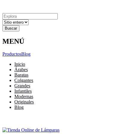
Explora
Cerrar
Menu
Cerrar
Resultados
para
MENÚ
Productos
Blog
Inicio
Árabes
Baratas
Colgantes
Grandes
Infantiles
Modernas
Originales
Blog