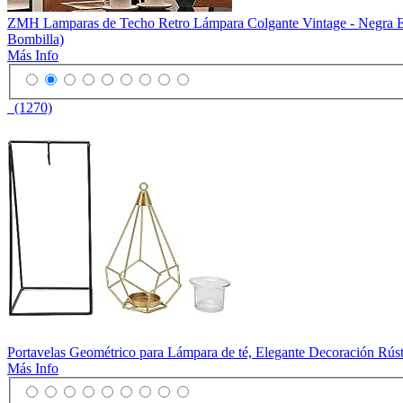
ZMH Lamparas de Techo Retro Lámpara Colgante Vintage - Negra E2
Bombilla)
Más Info
(1270)
Portavelas Geométrico para Lámpara de té, Elegante Decoración Rúst
Más Info