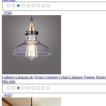
(558)
Lightess Lámpara de Techo Colgante Cristal Lámpara Vintage Rústico
Más Info
(642)