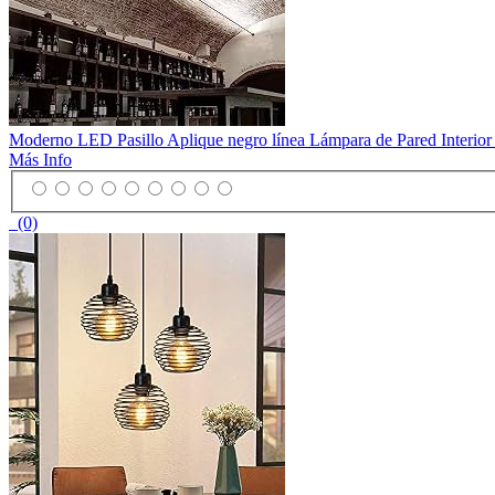
Moderno LED Pasillo Aplique negro línea Lámpara de Pared Interior 
Más Info
(0)