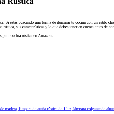
a Rustica
a. Si estás buscando una forma de iluminar tu cocina con un estilo clási
 rústica, sus características y lo que debes tener en cuenta antes de co
s para cocina rústica en Amazon.
madera, lámpara de araña rústica de 1 luz, lámpara colgante de altura a