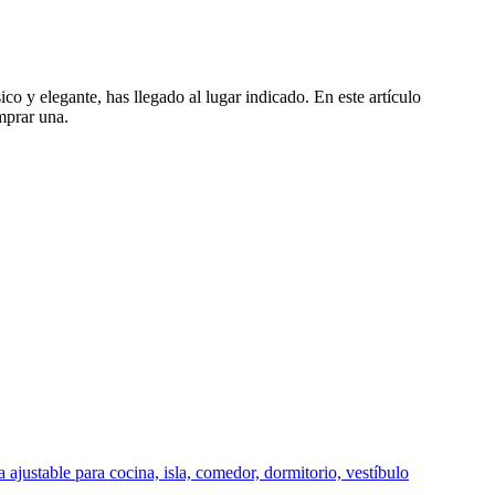
co y elegante, has llegado al lugar indicado. En este artículo
mprar una.
justable para cocina, isla, comedor, dormitorio, vestíbulo