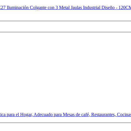
7 Iluminación Colgante con 3 Metal Jaulas Industrial Diseño - 120
ica para el Hogar, Adecuado para Mesas de café, Restaurantes, Cocin