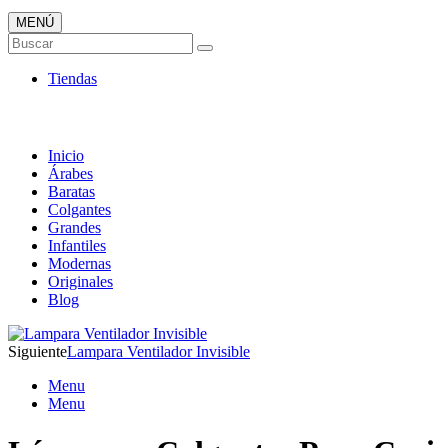
MENÚ
Tienda Online de Lámparas
Buscar
TOP en Ventas
Tiendas
Inicio
Árabes
Baratas
Colgantes
Grandes
Infantiles
Modernas
Originales
Blog
Siguiente
Lampara Ventilador Invisible
Menu
Menu