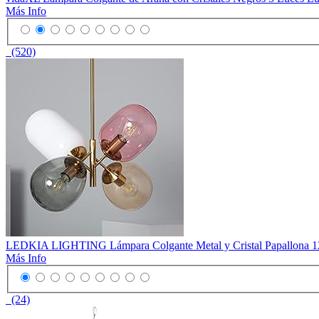
Más Info
(520)
LEDKIA LIGHTING Lámpara Colgante Metal y Cristal Papallona 12
Más Info
(24)