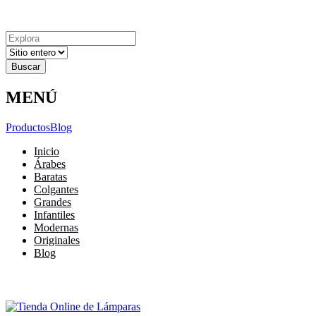
Explora
Cerrar
Menu
Cerrar
Resultados
para
MENÚ
Productos
Blog
Inicio
Árabes
Baratas
Colgantes
Grandes
Infantiles
Modernas
Originales
Blog