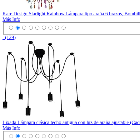
Kare Design Starlight Rainbow Lámpara tipo araña 6 brazos, Bombil
Más Info
(129)
Lixada Lámpara clásica techo antigua con luz de araña ajustable (C
Más Info