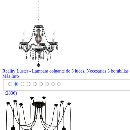
Reality Luster - Lámpara colgante de 3 luces. Necesarias 3 bombilla
Más Info
(2836)