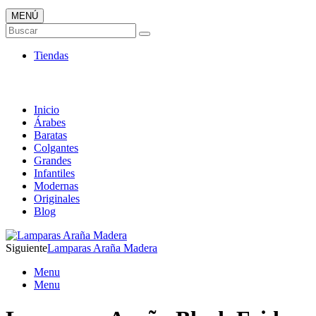
MENÚ
Tienda Online de Lámparas
Buscar
TOP en Ventas
Tiendas
Inicio
Árabes
Baratas
Colgantes
Grandes
Infantiles
Modernas
Originales
Blog
Siguiente
Lamparas Araña Madera
Menu
Menu