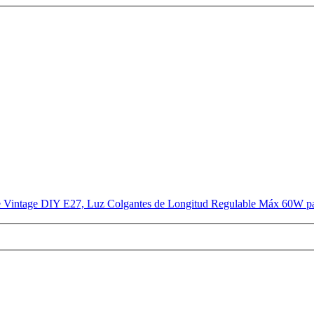
te Vintage DIY E27, Luz Colgantes de Longitud Regulable Máx 60W p