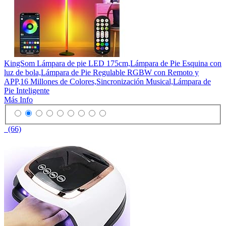
KingSom Lámpara de pie LED 175cm,Lámpara de Pie Esquina con
luz de bola,Lámpara de Pie Regulable RGBW con Remoto y
APP,16 Millones de Colores,Sincronización Musical,Lámpara de
Pie Inteligente
Más Info
(66)