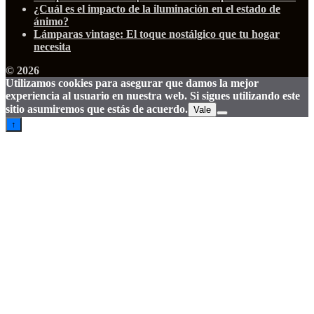
¿Cuál es el impacto de la iluminación en el estado de
ánimo?
Lámparas vintage: El toque nostálgico que tu hogar
necesita
© 2026
Utilizamos cookies para asegurar que damos la mejor
experiencia al usuario en nuestra web. Si sigues utilizando este
sitio asumiremos que estás de acuerdo.
Vale
↑