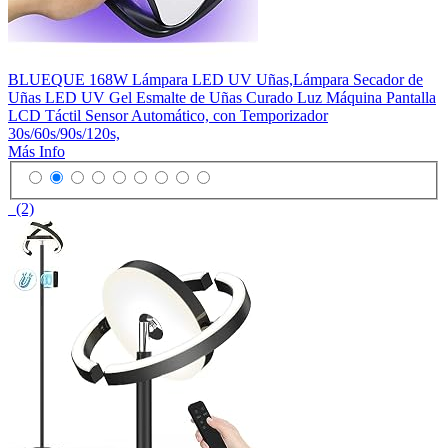
BLUEQUE 168W Lámpara LED UV Uñas,Lámpara Secador de
Uñas LED UV Gel Esmalte de Uñas Curado Luz Máquina Pantalla
LCD Táctil Sensor Automático, con Temporizador
30s/60s/90s/120s,
Más Info
(2)