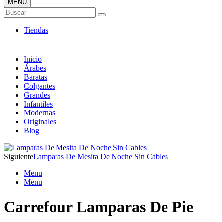
MENÚ
Tienda Online de Lámparas
Buscar
TOP en Ventas
Tiendas
Inicio
Árabes
Baratas
Colgantes
Grandes
Infantiles
Modernas
Originales
Blog
Siguiente
Lamparas De Mesita De Noche Sin Cables
Menu
Menu
Carrefour Lamparas De Pie