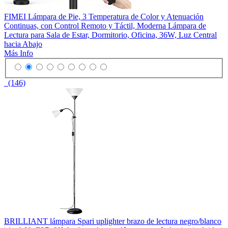
FIMEI Lámpara de Pie, 3 Temperatura de Color y Atenuación
Continuas, con Control Remoto y Táctil, Moderna Lámpara de
Lectura para Sala de Estar, Dormitorio, Oficina, 36W, Luz Central
hacia Abajo
Más Info
(146)
BRILLIANT lámpara Spari uplighter brazo de lectura negro/blanco