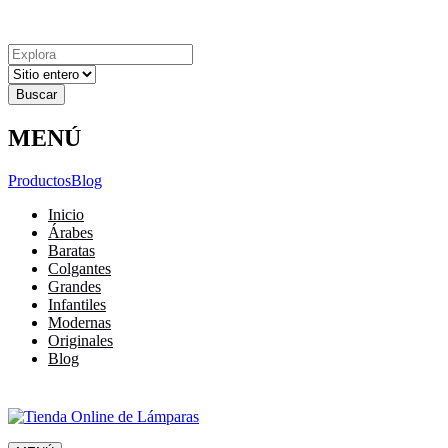
Explora
Cerrar
Menu
Cerrar
Resultados
para
MENÚ
Productos
Blog
Inicio
Árabes
Baratas
Colgantes
Grandes
Infantiles
Modernas
Originales
Blog