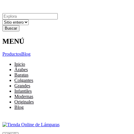
Explora
Cerrar
Menu
Cerrar
Resultados
para
MENÚ
Productos
Blog
Inicio
Árabes
Baratas
Colgantes
Grandes
Infantiles
Modernas
Originales
Blog