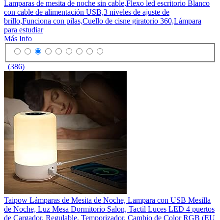
Lamparas de mesita de noche sin cable,Flexo led escritorio Blanco
con cable de alimentación USB,3 niveles de ajuste de
brillo,Funciona con pilas,Cuello de cisne giratorio 360,Lámpara
para estudiar
Más Info
(386)
Taipow Lámparas de Mesita de Noche, Lampara con USB Mesilla
de Noche, Luz Mesa Dormitorio Salon, Tactil Luces LED 4 puertos
de Cargador, Regulable, Temporizador, Cambio de Color RGB (EU