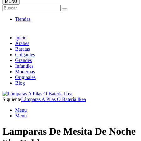
MENÚ
Tienda Online de Lámparas
Buscar
TOP en Ventas
Tiendas
Inicio
Árabes
Baratas
Colgantes
Grandes
Infantiles
Modernas
Originales
Blog
Siguiente
Lámparas A Pilas O Batería Ikea
Menu
Menu
Lamparas De Mesita De Noche