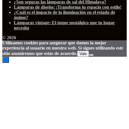
¿Son seguras las lámparas de sal del Himalaya?
Lámparas de diseño: ¡Transforma tu espacio con estilo!
¿Cuál es el impacto de la iluminación en el estado de
ánimo?
Lámparas vintage: El toque nostálgico que tu hogar
necesita
© 2026
Utilizamos cookies para asegurar que damos la mejor
experiencia al usuario en nuestra web. Si sigues utilizando este
sitio asumiremos que estás de acuerdo.
Vale
↑