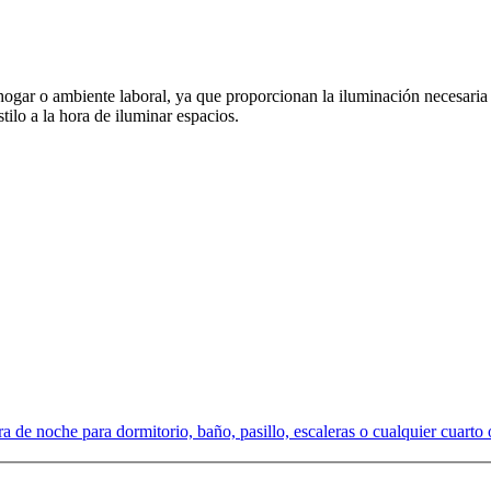
gar o ambiente laboral, ya que proporcionan la iluminación necesaria pa
ilo a la hora de iluminar espacios.
e noche para dormitorio, baño, pasillo, escaleras o cualquier cuarto