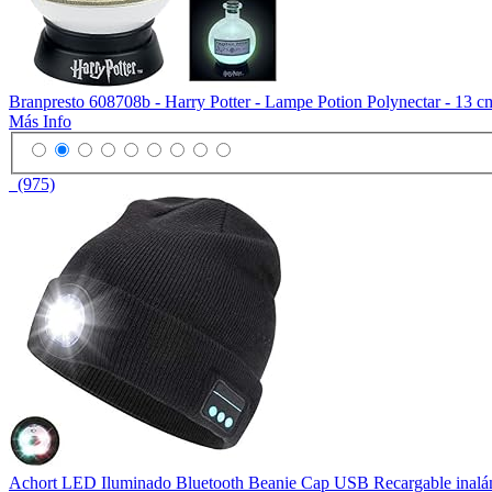
Branpresto 608708b - Harry Potter - Lampe Potion Polynectar - 13 cm
Más Info
(975)
Achort LED Iluminado Bluetooth Beanie Cap USB Recargable inalám