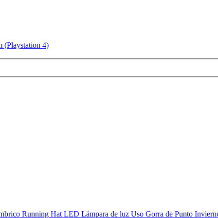
 (Playstation 4)
brico Running Hat LED Lámpara de luz Uso Gorra de Punto Invierno