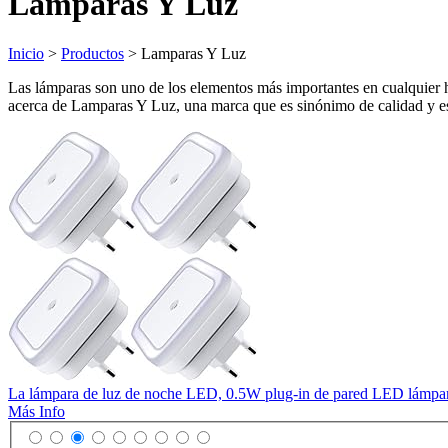
Lamparas Y Luz
Inicio
>
Productos
> Lamparas Y Luz
Las lámparas son uno de los elementos más importantes en cualquier ho
acerca de Lamparas Y Luz, una marca que es sinónimo de calidad y est
La lámpara de luz de noche LED, 0.5W plug-in de pared LED lámpara d
Más Info