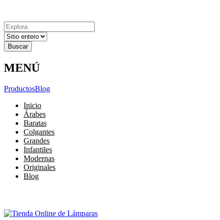
Explora
Cerrar
Menu
Cerrar
Resultados
para
MENÚ
Productos
Blog
Inicio
Árabes
Baratas
Colgantes
Grandes
Infantiles
Modernas
Originales
Blog