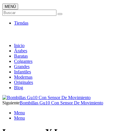
MENÚ
Tienda Online de Lámparas
Buscar
TOP en Ventas
Tiendas
Inicio
Árabes
Baratas
Colgantes
Grandes
Infantiles
Modernas
Originales
Blog
Siguiente
Bombillas Gu10 Con Sensor De Movimiento
Menu
Menu