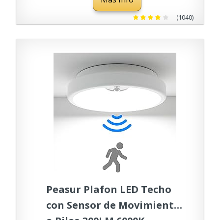
Despensa, Cocina,
Armario, Pasillo - Blanco
(1040)
Frío
Peasur Plafon LED Techo
con Sensor de Movimiento