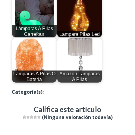
Lámparas A Pilas
Carrefour
Lampara Pilas Led
Lamparas A Pilas O
Amazon Lamparas
Batería
A Pilas
Categoría(s):
Productos
Califica este artículo
(Ninguna valoración todavía)