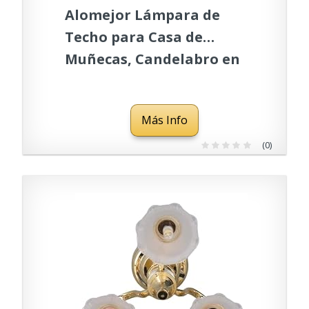
Alomejor Lámpara de
Techo para Casa de
Muñecas, Candelabro en
Miniatura de Cristal y
Metal con Pilas de 3
Más Info
Cabezales para Decoración
a Escala 1:12
(0)