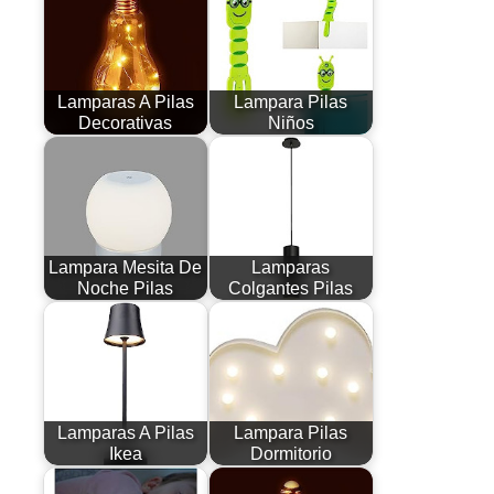
Lamparas A Pilas
Lampara Pilas
Decorativas
Niños
Lampara Mesita De
Lamparas
Noche Pilas
Colgantes Pilas
Lamparas A Pilas
Lampara Pilas
Ikea
Dormitorio