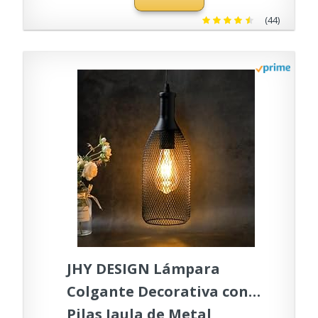
regulable 6500K para
(44)
armario, sótano, balcón,
corredor
JHY DESIGN Lámpara
Colgante Decorativa con
Pilas Jaula de Metal