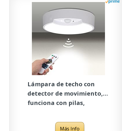
Cálido
Lámpara de techo con
detector de movimiento,
funciona con pilas,
lámpara LED de techo con
mando a distancia para
Más Info
interior/exterior 300 lm