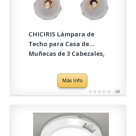
CHICIRIS Lámpara de
Techo para Casa de
Muñecas de 3 Cabezales,
Lámpara de Araña en
Miniatura de Vidrio y
Más Info
Metal con Pilas para
Decoración a Escala 1:12,
(0)
Adecuada para Casa de
Muñecas,