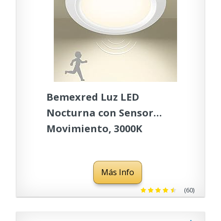
Bemexred Luz LED
Nocturna con Sensor
Movimiento, 3000K
Lampara de Techo a Pilas
con Sensor de Movimiento
Más Info
Luz Armario para Escalera,
Baño, Despensa, Cocina,
(60)
Armario, Pasillo - Blanco