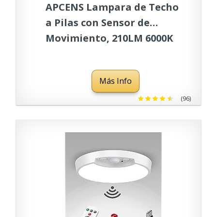
APCENS Lampara de Techo
a Pilas con Sensor de
Movimiento, 210LM 6000K
Plafon LED Para Interior,
Escalera, Sótano, Armario,
Más Info
Pasillo, Blanco Frío (1 Pcs)
(96)