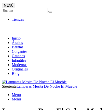
MENÚ
Tienda Online de Lámparas
Buscar
TOP en Ventas
Tiendas
Inicio
Árabes
Baratas
Colgantes
Grandes
Infantiles
Modernas
Originales
Blog
Siguiente
Lamparas Mesita De Noche El Mueble
Menu
Menu