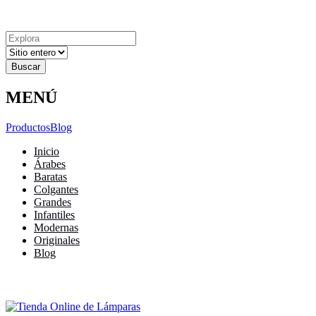
Explora
Cerrar
Menu
Cerrar
Resultados
para
MENÚ
Productos
Blog
Inicio
Árabes
Baratas
Colgantes
Grandes
Infantiles
Modernas
Originales
Blog