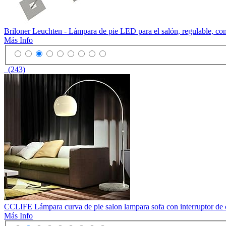
Briloner Leuchten - Lámpara de pie LED para el salón, regulable, con 
Más Info
(243)
CCLIFE Lámpara curva de pie salon lampara sofa con interruptor de
Más Info