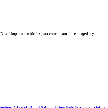
 Estas lámparas son ideales para crear un ambiente acogedor y
riores Adecuado Para el Salón y el Dormitorio (Bombilla Incluida)