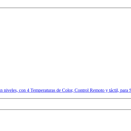
veles, con 4 Temperaturas de Color, Control Remoto y táctil, para S