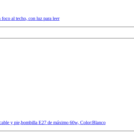
foco al techo, con luz para leer
 cable y pie,bombilla E27 de máximo 60w, Color:Blanco