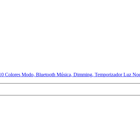
n 10 Colores Modo, Bluetooth Música, Dimming, Temporizador Luz Noct