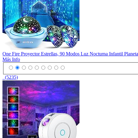
One Fire Proyector Estrellas, 90 Modos Luz Nocturna Infantil Plane
Más Info
(5235)