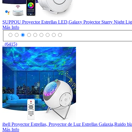
SUPPOU Proyector Estrellas LED,Galaxy Projector Starry Night Light
Más Info
(6415)
ibell Proyector Estrellas, Proyector de Luz Estrellas Galaxia,Ruido
Más Info