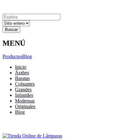
Explora
Cerrar
Menu
Cerrar
Resultados
para
MENÚ
Productos
Blog
Inicio
Árabes
Baratas
Colgantes
Grandes
Infantiles
Modernas
Originales
Blog