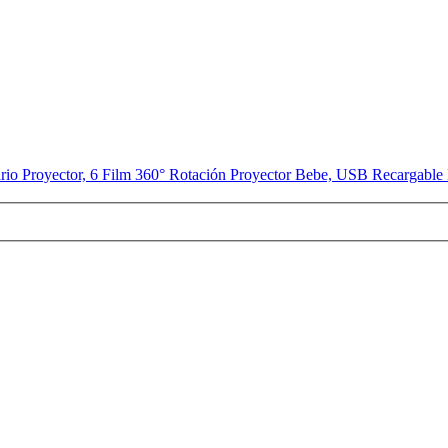
tario Proyector, 6 Film 360° Rotación Proyector Bebe, USB Recargabl