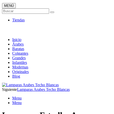
MENÚ
Tienda Online de Lámparas
Buscar
TOP en Ventas
Tiendas
Inicio
Árabes
Baratas
Colgantes
Grandes
Infantiles
Modernas
Originales
Blog
Siguiente
Lamparas Arabes Techo Blancas
Menu
Menu