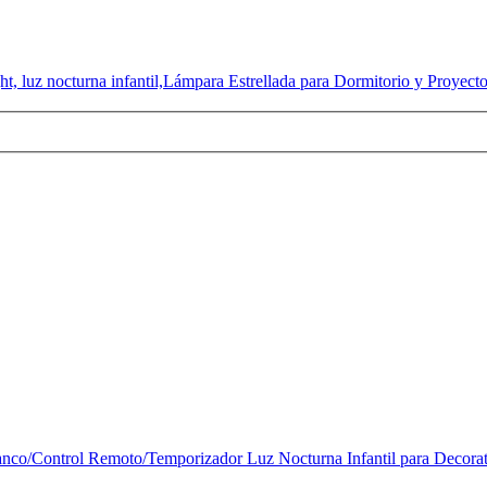
, luz nocturna infantil,Lámpara Estrellada para Dormitorio y Proyect
 blanco/Control Remoto/Temporizador Luz Nocturna Infantil para Decora