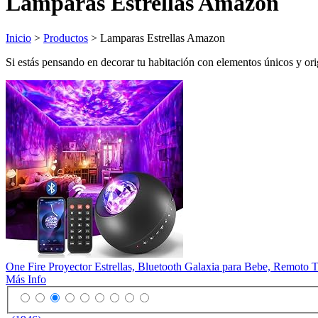
Lamparas Estrellas Amazon
Inicio
>
Productos
> Lamparas Estrellas Amazon
Si estás pensando en decorar tu habitación con elementos únicos y orig
One Fire Proyector Estrellas, Bluetooth Galaxia para Bebe, Remoto
Más Info