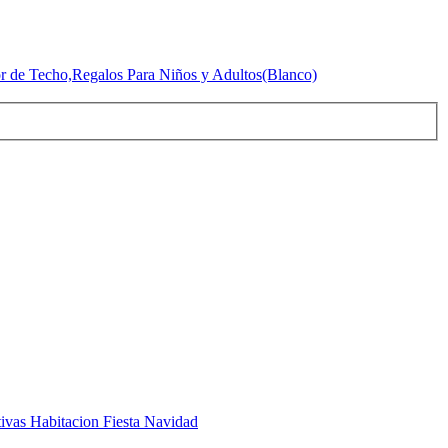
or de Techo,Regalos Para Niños y Adultos(Blanco)
tivas Habitacion Fiesta Navidad