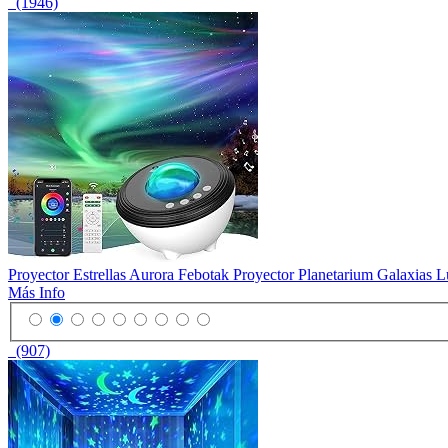
(1946)
Proyector Estrellas Aurora Febotak Proyector Planetarium Galaxias
Más Info
(907)