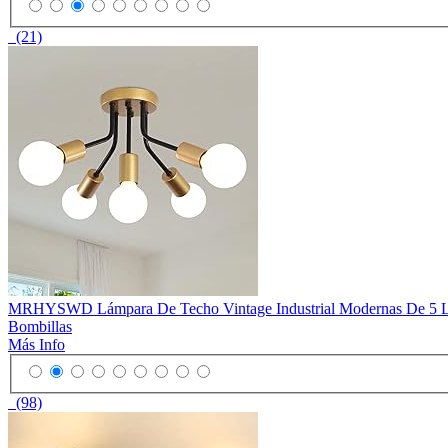
(21)
MRHYSWD Lámpara De Techo Vintage Industrial Modernas De 5 Luce
Bombillas
Más Info
(98)