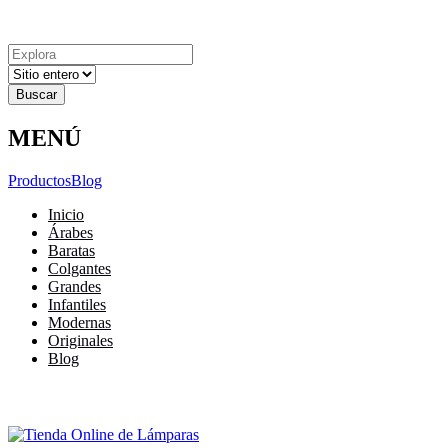
Explora
Cerrar
Menu
Cerrar
Resultados
para
MENÚ
Productos
Blog
Inicio
Árabes
Baratas
Colgantes
Grandes
Infantiles
Modernas
Originales
Blog