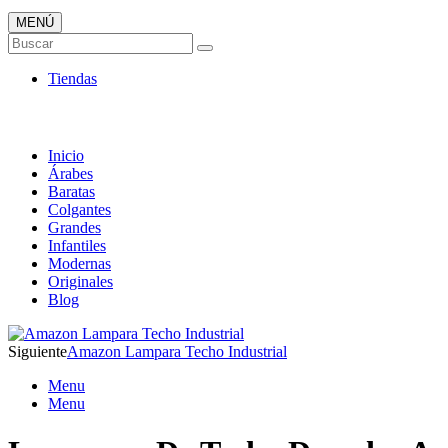
MENÚ
Tienda Online de Lámparas
Buscar
TOP en Ventas
Tiendas
Inicio
Árabes
Baratas
Colgantes
Grandes
Infantiles
Modernas
Originales
Blog
Siguiente
Amazon Lampara Techo Industrial
Menu
Menu