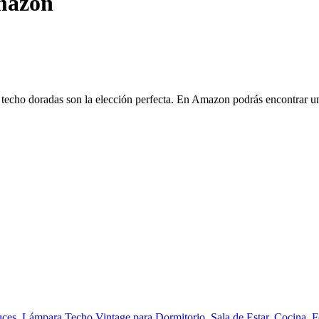
mazon
de techo doradas son la elección perfecta. En Amazon podrás encontrar 
s, Lámpara Techo Vintage para Dormitorio, Sala de Estar, Cocina, 