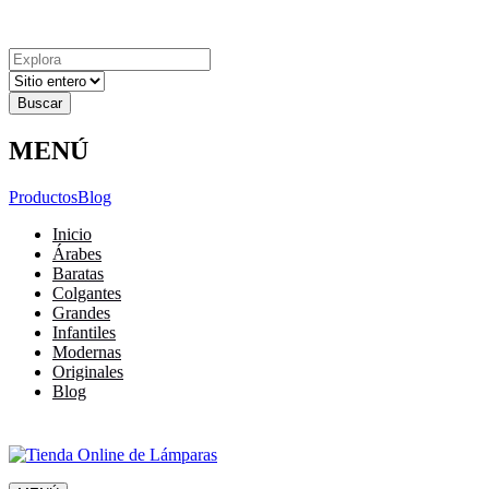
Explora
Cerrar
Menu
Cerrar
Resultados
para
MENÚ
Productos
Blog
Inicio
Árabes
Baratas
Colgantes
Grandes
Infantiles
Modernas
Originales
Blog