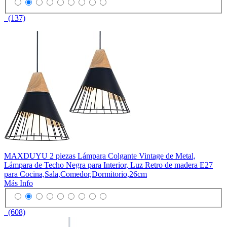
(137)
MAXDUYU 2 piezas Lámpara Colgante Vintage de Metal,
Lámpara de Techo Negra para Interior, Luz Retro de madera E27
para Cocina,Sala,Comedor,Dormitorio,26cm
Más Info
(608)