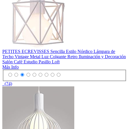
PETITES ECREVISSES Sencilla Estilo Nórdico Lámpara de
Techo Vintage Metal Luz Colgante Retro Iluminación y Decoración
Salón Café Estudio Pasillo Loft
Más Info
(74)