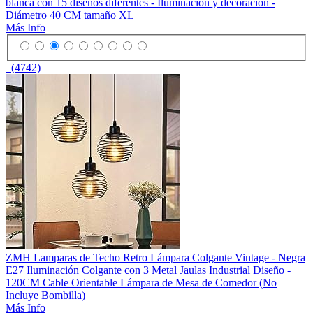
blanca con 15 diseños diferentes - Iluminación y decoración -
Diámetro 40 CM tamaño XL
Más Info
(4742)
ZMH Lamparas de Techo Retro Lámpara Colgante Vintage - Negra
E27 Iluminación Colgante con 3 Metal Jaulas Industrial Diseño -
120CM Cable Orientable Lámpara de Mesa de Comedor (No
Incluye Bombilla)
Más Info