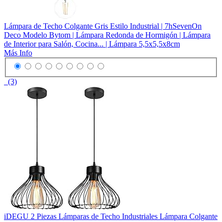
Lámpara de Techo Colgante Gris Estilo Industrial | 7hSevenOn
Deco Modelo Bytom | Lámpara Redonda de Hormigón | Lámpara
de Interior para Salón, Cocina... | Lámpara 5,5x5,5x8cm
Más Info
(3)
iDEGU 2 Piezas Lámparas de Techo Industriales Lámpara Colgante