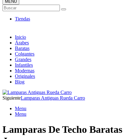
MENÚ
Tienda Online de Lámparas
Buscar
TOP en Ventas
Tiendas
Inicio
Árabes
Baratas
Colgantes
Grandes
Infantiles
Modernas
Originales
Blog
Siguiente
Lamparas Antiguas Rueda Carro
Menu
Menu
Lamparas De Techo Baratas