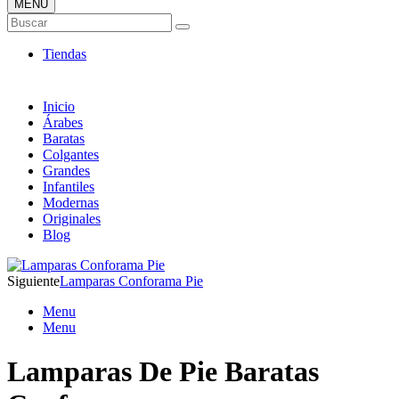
MENÚ
Tienda Online de Lámparas
Buscar
TOP en Ventas
Tiendas
Inicio
Árabes
Baratas
Colgantes
Grandes
Infantiles
Modernas
Originales
Blog
Siguiente
Lamparas Conforama Pie
Menu
Menu
Lamparas De Pie Baratas