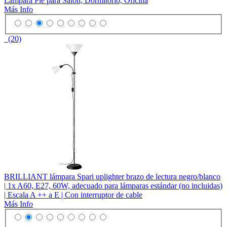
Lampara Pie para Salon, Dormitorio, Oficina
Más Info
(20)
BRILLIANT lámpara Spari uplighter brazo de lectura negro/blanco
| 1x A60, E27, 60W, adecuado para lámparas estándar (no incluidas)
| Escala A ++ a E | Con interruptor de cable
Más Info