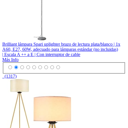
Brilliant lámpara Spari uplighter brazo de lectura plata/blanco | 1x
A60, E27, 60W, adecuado para lámparas estándar (no incluidas)
| Escala A ++ a E | Con interruptor de cable
Más Info
(1317)