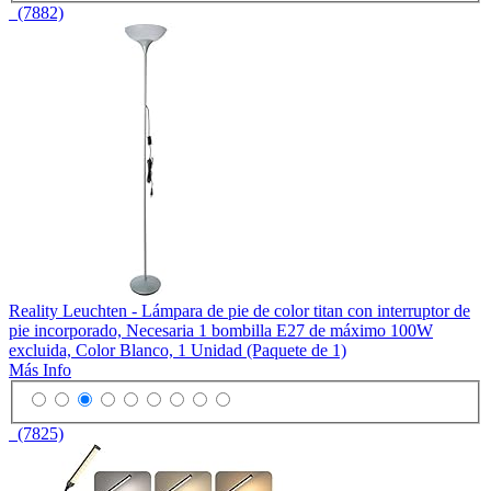
(7882)
Reality Leuchten - Lámpara de pie de color titan con interruptor de
pie incorporado, Necesaria 1 bombilla E27 de máximo 100W
excluida, Color Blanco, 1 Unidad (Paquete de 1)
Más Info
(7825)