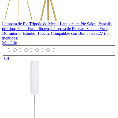
Lámpara de Pie Trípode de Metal, Lampara de Pie Salon, Pantalla
de Lino, Estilo Escandinavo, Lámpara de Pie para Sala de Estar,
Dormitorio, Estudio, 156cm, Compatible con Bombillas E27 (no
incluidas)
Más Info
(0)