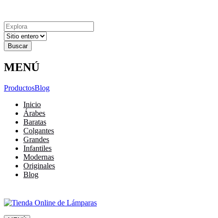
Explora
Cerrar
Menu
Cerrar
Resultados
para
MENÚ
Productos
Blog
Inicio
Árabes
Baratas
Colgantes
Grandes
Infantiles
Modernas
Originales
Blog