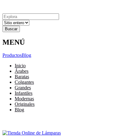
Explora
Cerrar
Menu
Cerrar
Resultados
para
MENÚ
Productos
Blog
Inicio
Árabes
Baratas
Colgantes
Grandes
Infantiles
Modernas
Originales
Blog