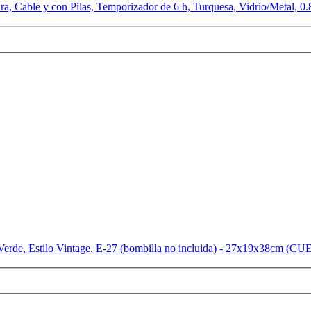
ra, Cable y con Pilas, Temporizador de 6 h, Turquesa, Vidrio/Metal, 0
erde, Estilo Vintage, E-27 (bombilla no incluida) - 27x19x38cm 