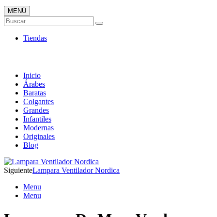
MENÚ
Tienda Online de Lámparas
Buscar
TOP en Ventas
Tiendas
Inicio
Árabes
Baratas
Colgantes
Grandes
Infantiles
Modernas
Originales
Blog
Siguiente
Lampara Ventilador Nordica
Menu
Menu