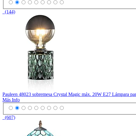
(144)
Pauleen 48023 sobremesa Crystal Magic máx. 20W E27 Lámpara para
Más Info
(607)