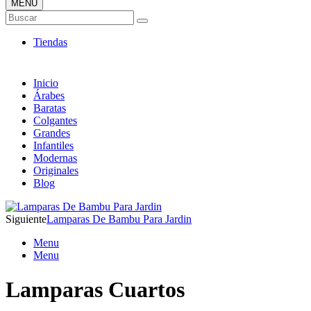
MENÚ
Tienda Online de Lámparas
Buscar
TOP en Ventas
Tiendas
Inicio
Árabes
Baratas
Colgantes
Grandes
Infantiles
Modernas
Originales
Blog
Siguiente
Lamparas De Bambu Para Jardin
Menu
Menu
Lamparas Cuartos