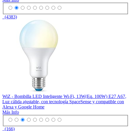
(4383)
WiZ - Bombilla LED Inteligente Wi-Fi, 13W(Eq. 100W) E27 A67,
Luz cálida ajustable, con tecnología SpaceSense y compatible con
Alexa y Google Home
Más Info
(166)