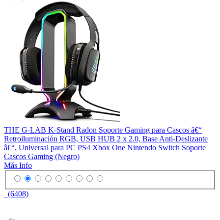
THE G-LAB K-Stand Radon Soporte Gaming para Cascos â€“
Retroiluminación RGB, USB HUB 2 x 2.0, Base Anti-Deslizante
â€“, Universal para PC PS4 Xbox One Nintendo Switch Soporte
Cascos Gaming (Negro)
Más Info
(6408)