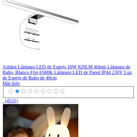
Azhien Lámpara LED de Espejo 10W 820LM 40mm Lámpara de
Baño, Blanco Frio 6500K Lámpara LED de Pared IP44 230V Luz
de Espejo de Baño de 40cm
Más Info
(4531)