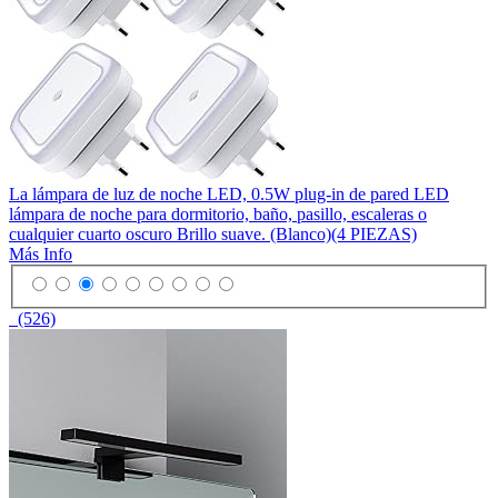
La lámpara de luz de noche LED, 0.5W plug-in de pared LED
lámpara de noche para dormitorio, baño, pasillo, escaleras o
cualquier cuarto oscuro Brillo suave. (Blanco)(4 PIEZAS)
Más Info
(526)