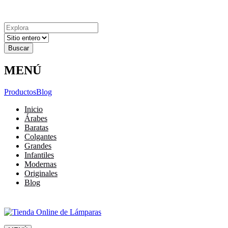
Explora
Cerrar
Menu
Cerrar
Resultados
para
MENÚ
Productos
Blog
Inicio
Árabes
Baratas
Colgantes
Grandes
Infantiles
Modernas
Originales
Blog