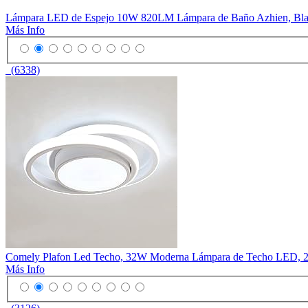
Lámpara LED de Espejo 10W 820LM Lámpara de Baño Azhien, Blan
Más Info
(6338)
Comely Plafon Led Techo, 32W Moderna Lámpara de Techo LED, 235
Más Info