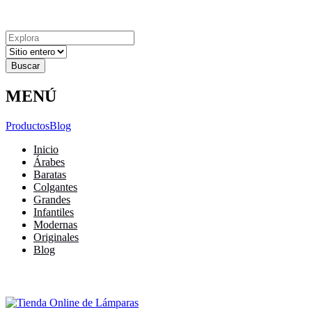
Explora
Cerrar
Menu
Cerrar
Resultados
para
MENÚ
Productos
Blog
Inicio
Árabes
Baratas
Colgantes
Grandes
Infantiles
Modernas
Originales
Blog