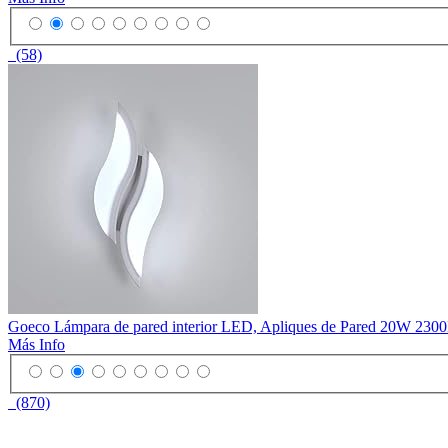
(58)
Goeco Lámpara de pared interior LED, Apliques de Pared 20W 2300LM, 
Más Info
(870)