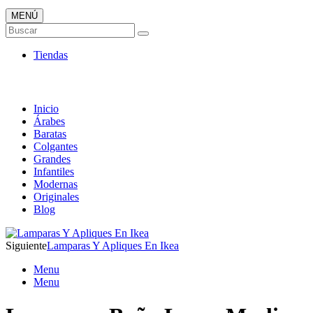
MENÚ
Tienda Online de Lámparas
Buscar
TOP en Ventas
Tiendas
Inicio
Árabes
Baratas
Colgantes
Grandes
Infantiles
Modernas
Originales
Blog
Siguiente
Lamparas Y Apliques En Ikea
Menu
Menu