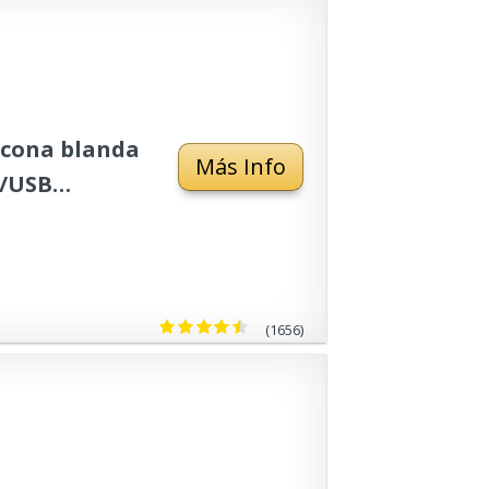
licona blanda
Más Info
o/USB
le, ideal
ños
(1656)