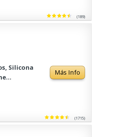
(189)
s, Silicona
Más Info
he
orizador,
(1715)