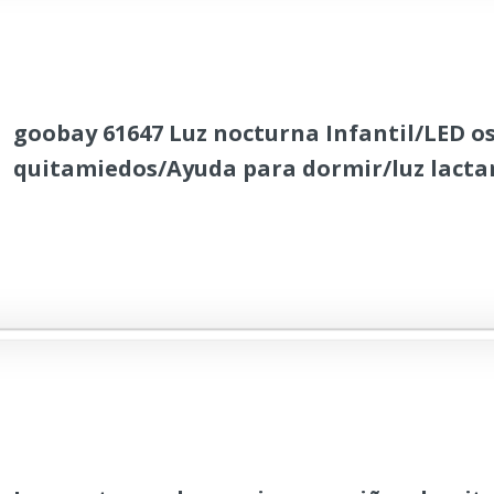
goobay 61647 Luz nocturna Infantil/LED o
quitamiedos/Ayuda para dormir/luz lacta
decoración de habitaciones infantiles/Rec
cambios de color y 3 modos de luz