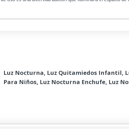
Luz Nocturna, Luz Quitamiedos Infantil, 
Para Niños, Luz Nocturna Enchufe, Luz No
Auto On/Off, Solo 1.7 kWh Por Año,100000 
Funcionamiento, Libera Tu Mano Lámpara