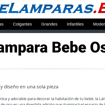
as
Colgantes
Grandes
Infantiles
Moder
ampara Bebe O
y diseño en una sola pieza
única y adorable para decorar la habitación de tu bebé, la 
de oso es una divertida adición que iluminará el espacio de