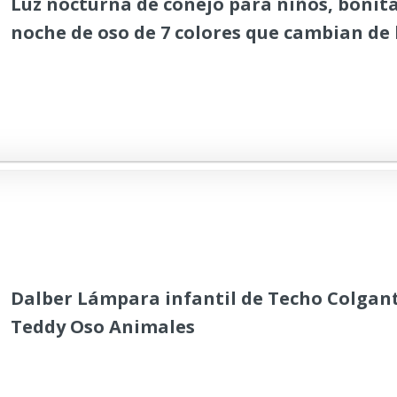
Luz nocturna de conejo para niños, bonit
noche de oso de 7 colores que cambian de
para niños con control de grifo, funciona 
silicona blanda, luz nocturna de
Dalber Lámpara infantil de Techo Colgant
Teddy Oso Animales