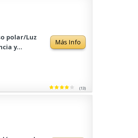
so polar/Luz
Más Info
ncia y
argable / 7
(13)