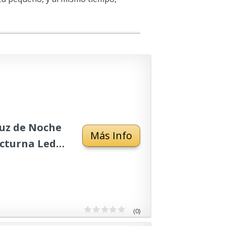
Luz de Noche
Más Info
cturna Led,
Horas
 Infantil
(0)