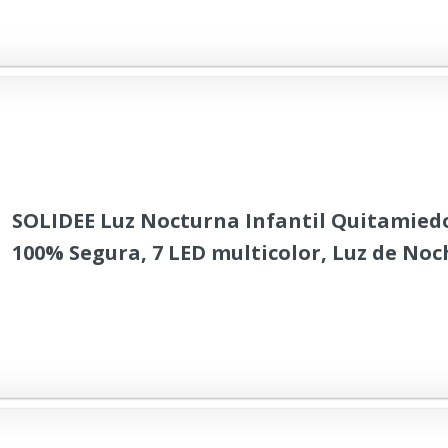
SOLIDEE Luz Nocturna Infantil Quitamiedo
100% Segura, 7 LED multicolor, Luz de Noc
recargable Por USB Para Niños, con Temp
Regalos Para Niñas Niños