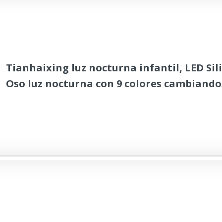
Tianhaixing luz nocturna infantil, LED Si
Oso luz nocturna con 9 colores cambiand
recargable/control remoto y táctil regulab
Navidad y regalos de cumpleaños para ni