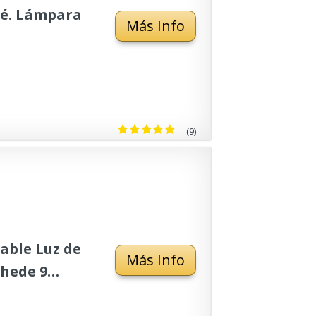
bé. Lámpara
Más Info
(9)
able Luz de
Más Info
hede 9