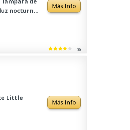
a lámpara de
Más Info
 luz nocturna
con pilas,
(8)
e Little
Más Info