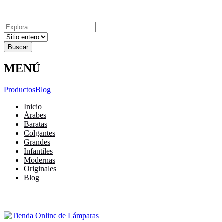
Explora
Cerrar
Menu
Cerrar
Resultados
para
MENÚ
Productos
Blog
Inicio
Árabes
Baratas
Colgantes
Grandes
Infantiles
Modernas
Originales
Blog