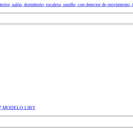
r, salón, dormitorio, escalera, pasillo, con detector de movimiento, i
7 MODELO LIBY