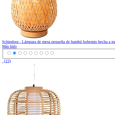
Schindora - Lámpara de mesa pequeña de bambú bohemio hecha a mano
Más Info
(23)