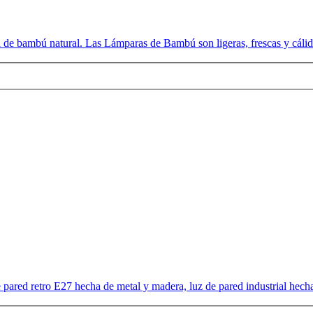
e bambú natural. Las Lámparas de Bambú son ligeras, frescas y cálid
ared retro E27 hecha de metal y madera, luz de pared industrial hecha 