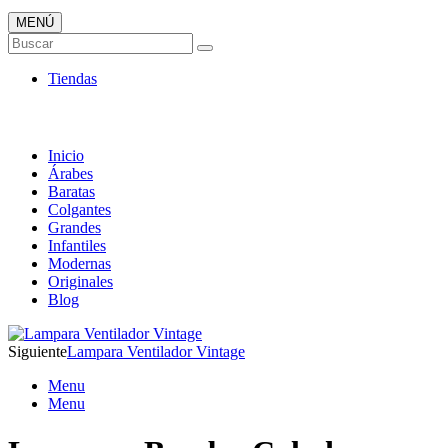
MENÚ
Tienda Online de Lámparas
Buscar
TOP en Ventas
Tiendas
Inicio
Árabes
Baratas
Colgantes
Grandes
Infantiles
Modernas
Originales
Blog
Siguiente
Lampara Ventilador Vintage
Menu
Menu