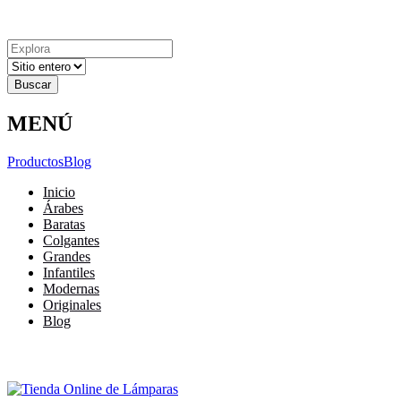
Explora
Cerrar
Menu
Cerrar
Resultados
para
MENÚ
Productos
Blog
Inicio
Árabes
Baratas
Colgantes
Grandes
Infantiles
Modernas
Originales
Blog