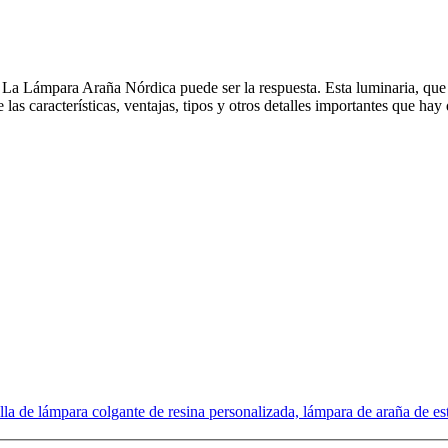
 La Lámpara Araña Nórdica puede ser la respuesta. Esta luminaria, que
 las características, ventajas, tipos y otros detalles importantes que h
 de lámpara colgante de resina personalizada, lámpara de araña de esti