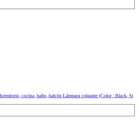
mitorio, cocina, baño, balcón Lámpara colgante (Color : Black, Si