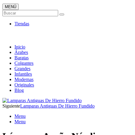
MENÚ
Tienda Online de Lámparas
Buscar
TOP en Ventas
Tiendas
Inicio
Árabes
Baratas
Colgantes
Grandes
Infantiles
Modernas
Originales
Blog
Siguiente
Lamparas Antiguas De Hierro Fundido
Menu
Menu