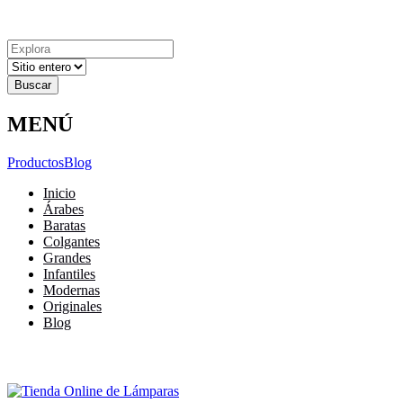
Explora
Cerrar
Menu
Cerrar
Resultados
para
MENÚ
Productos
Blog
Inicio
Árabes
Baratas
Colgantes
Grandes
Infantiles
Modernas
Originales
Blog