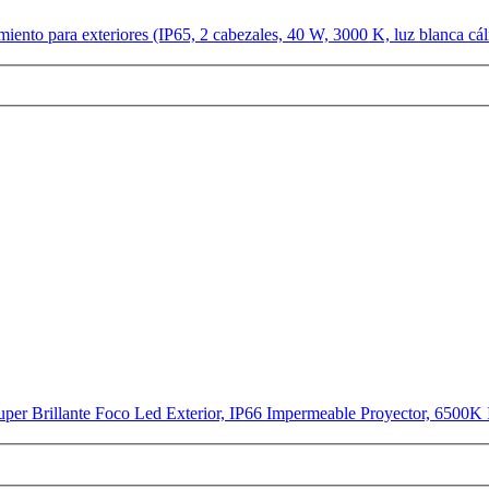
nto para exteriores (IP65, 2 cabezales, 40 W, 3000 K, luz blanca cáli
 Brillante Foco Led Exterior, IP66 Impermeable Proyector, 6500K Ilu