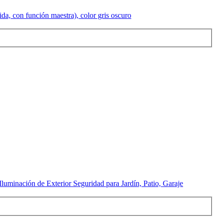
da, con función maestra), color gris oscuro
minación de Exterior Seguridad para Jardín, Patio, Garaje