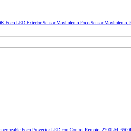
 Foco LED Exterior Sensor Movimiento Foco Sensor Movimiento, Foc
permeable Foco Proyector LED con Control Remoto, 2700LM, 6500K Bl