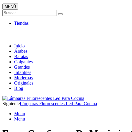
MENÚ
Tienda Online de Lámparas
Buscar
TOP en Ventas
Tiendas
Inicio
Árabes
Baratas
Colgantes
Grandes
Infantiles
Modernas
Originales
Blog
Siguiente
Lámparas Fluorescentes Led Para Cocina
Menu
Menu